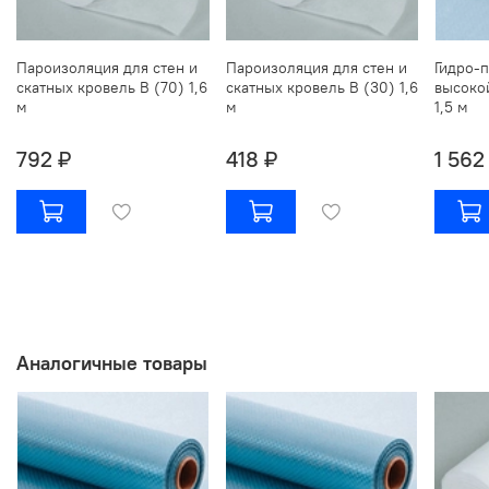
Пароизоляция для стен и
Пароизоляция для стен и
Гидро-
скатных кровель В (70) 1,6
скатных кровель В (30) 1,6
высоко
м
м
1,5 м
792 ₽
418 ₽
1 562
Аналогичные товары