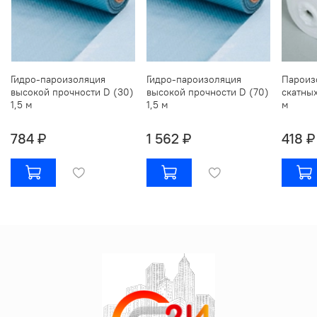
Гидро-пароизоляция
Гидро-пароизоляция
Пароиз
высокой прочности D (30)
высокой прочности D (70)
скатных
1,5 м
1,5 м
м
784 ₽
1 562 ₽
418 ₽