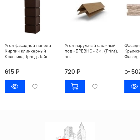
Угол фасадной панели
Угол наружный сложный
Фасадн
Кирпич клинкерный
под «БРЕВНО» 3м, (Print),
Крымск
Классика, Гранд Лайн
шт.
Фасад, 
615 ₽
720 ₽
50
От