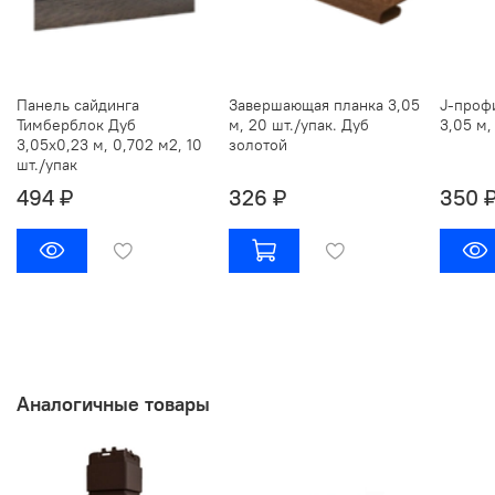
Панель сайдинга
Завершающая планка 3,05
J-проф
Тимберблок Дуб
м, 20 шт./упак. Дуб
3,05 м,
3,05х0,23 м, 0,702 м2, 10
золотой
шт./упак
494 ₽
326 ₽
350 
Аналогичные товары