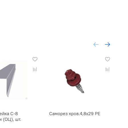
ейка С-8
Саморез кров.4,8х29 РЕ
Са
 (ОЦ), шт.
4,