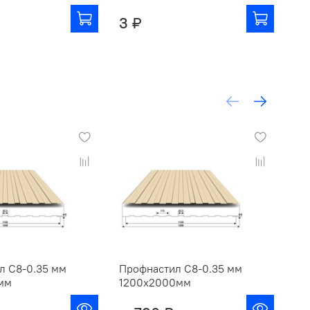
3 ₽
3 
л С8-0.35 мм
Профнастил С8-0.35 мм
Пр
мм
1200х2000мм
м.к