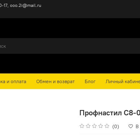
0-17, ooo.2i@mail.ru
ка и оплата
Обмен и возврат
Блог
Личный кабин
Профнастил С8-0.
(0)
В