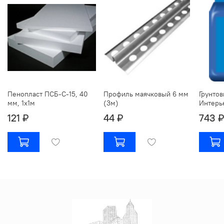
Пенопласт ПСБ-С-15, 40
Профиль маячковый 6 мм
Грунтов
мм, 1х1м
(3м)
Интерье
121 ₽
44 ₽
743 ₽