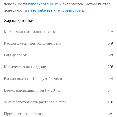
поверхности
гипсокартонных
и гипсоволокнистых листов,
поверхности
пазогребневых гипсовых плит
.
Характеристики
Максимальная толщина слоя
5 мм
Расход смеси при толщине 1 мм
0,9-1
Вид фасовок
5кг
Количество на поддоне
208ш
Расход воды на 1 кг сухой смеси
0,47-
Время высыхания при t = 20 °С
5 - 7
Жизнеспособность раствора в таре
100 
Прочность сцепления
не м