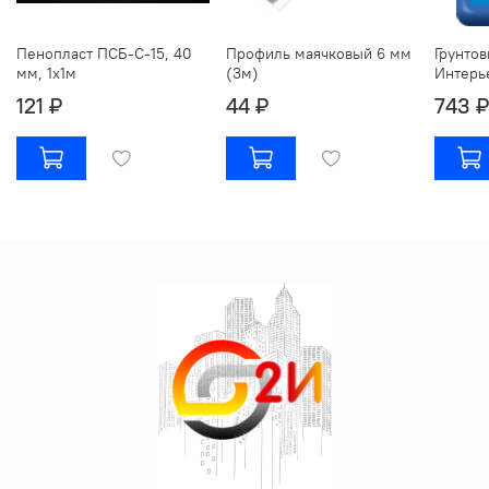
Пенопласт ПСБ-С-15, 40
Профиль маячковый 6 мм
Грунтов
мм, 1х1м
(3м)
Интерье
121 ₽
44 ₽
743 ₽